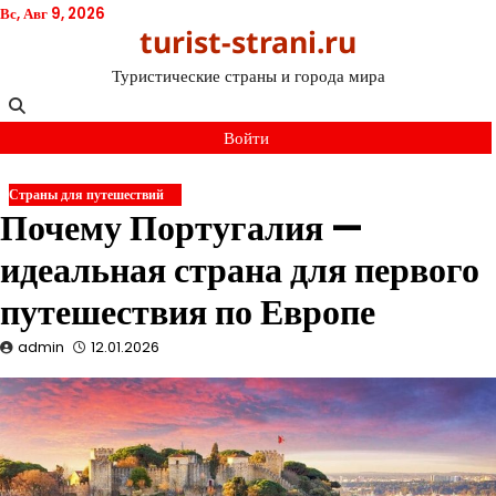
Перейти
Вс, Авг 9, 2026
turist-strani.ru
к
содержимому
Туристические страны и города мира
Войти
Страны для путешествий
Почему Португалия —
идеальная страна для первого
путешествия по Европе
admin
12.01.2026